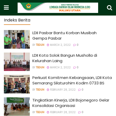
Indeks Berita
LDII Pasbar Bantu Korban Musibah
Gempa Pasbar
BY
TEGUH
MARCH 2, 2022
0
LDII Kota Solok Bangun Musholla di
Kelurahan Laing
BY
TEGUH
MARCH 2, 2022
0
Perkuat Komitmen Kebangsaan, LDII Kota
Semarang Silaturohim Kodim 0733 BS
BY
TEGUH
FEBRUARY 28, 2022
0
Tingkatkan Kinerja, LDII Bojonegoro Gelar
Konsolidasi Organisasi
BY
TEGUH
FEBRUARY 28, 2022
0