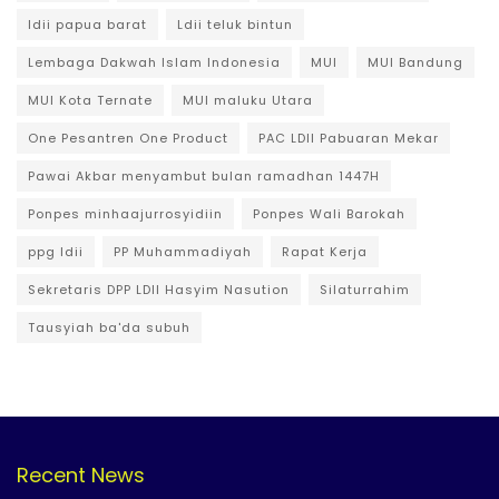
ldii papua barat
Ldii teluk bintun
Lembaga Dakwah Islam Indonesia
MUI
MUI Bandung
MUI Kota Ternate
MUI maluku Utara
One Pesantren One Product
PAC LDII Pabuaran Mekar
Pawai Akbar menyambut bulan ramadhan 1447H
Ponpes minhaajurrosyidiin
Ponpes Wali Barokah
ppg ldii
PP Muhammadiyah
Rapat Kerja
Sekretaris DPP LDII Hasyim Nasution
Silaturrahim
Tausyiah ba'da subuh
Recent News