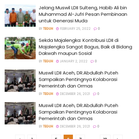
Jelang Muswil LDII Sulteng, Habib Ali bin
Muhammad Al-Jufri Pesan Pembinaan
untuk Generasi Muda
BY
TEGUH
FEBRUARY 25, 2022
0
Sekda Majalengka: Kontribusi LDII di
Majalengka Sangat Bagus, Baik di Bidang
Dakwah maupun Sosial
BY
TEGUH
JANUARY 2, 2022
0
Muswil LDII Aceh, DR.Abdullah Puteh
Sampaikan Pentingnya Kolaborasi
Pemerintah dan Ormas
BY
TEGUH
DECEMBER 26, 2021
0
Muswil LDII Aceh, DR.Abdullah Puteh
Sampaikan Pentingnya Kolaborasi
Pemerintah dan Ormas
BY
TEGUH
DECEMBER 26, 2021
0