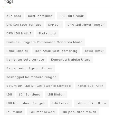
Tags
Audiensi
bakti bersama
DPD LDII Gresik
DPD LDII kota Ternate
DPP LDII
DPW LDII Jawa Tengah
DPW LDII MALUT
Ekoteologi
Evaluasi Program Pembinaan Generasi Muda
Halal Bihalal
Hari Amal Bakti Kemenag
Jawa Timur
Kemenag kota ternate
Kemenag Maluku Utara
Kementerian Agama Bintan
kesbagpol halmahera tengah
Ketum DPP LDII KH Chriswanto Santoso
Kontribusi Aktif
LDII
LDII Bandung
LDII Bintan
LDII Halmahera Tengah
Ldii kalsel
Ldii maluku Utara
ldii malut
Ldii manokwari
ldii pabuaran mekar