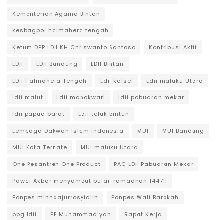
Kementerian Agama Bintan
kesbagpol halmahera tengah
Ketum DPP LDII KH Chriswanto Santoso
Kontribusi Aktif
LDII
LDII Bandung
LDII Bintan
LDII Halmahera Tengah
Ldii kalsel
Ldii maluku Utara
ldii malut
Ldii manokwari
ldii pabuaran mekar
ldii papua barat
Ldii teluk bintun
Lembaga Dakwah Islam Indonesia
MUI
MUI Bandung
MUI Kota Ternate
MUI maluku Utara
One Pesantren One Product
PAC LDII Pabuaran Mekar
Pawai Akbar menyambut bulan ramadhan 1447H
Ponpes minhaajurrosyidiin
Ponpes Wali Barokah
ppg ldii
PP Muhammadiyah
Rapat Kerja