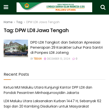
Home
Tag
DPW LDII Jawa Tengah
Tag:
DPW LDII Jawa Tengah
DPD LDII Tangkot dan Selatan Apresiasi
Penerapan 29 Karakter Luhur Para Santri
di Ponpes LDII Jateng
BY
TEGUH
DECEMBER 13, 2024
0
Recent Posts
Ketua MUI Maluku Utara Kunjungi Kantor DPP LDII dan
Pondok Pesantren Minhaajurrosyidiin Jakarta
LDII Maluku Utara Laksanakan Kurban 1447 H, Sebanyak 62
Sapi dan 20 Kambing Disalurkan untuk Masyarakat