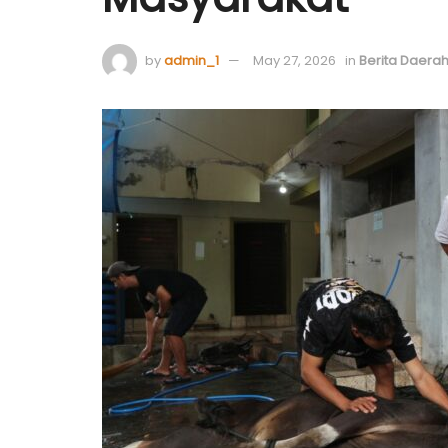
by
admin_1
May 27, 2026
in
Berita Daera