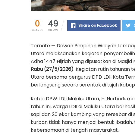
0
49
Share on Facebook
SHARES
VIEWS
Ternate — Dewan Pimpinan Wilayah
Lembag
Utara melaksanakan kegiatan penyembeliha
Adha 1447 Hijriah yang dipusatkan di Masji
Rabu (27/5/2026)
. Kegiatan rutin tahunan
Utara bersama pengurus DPD LDII Kota Ter
berlangsung secara serentak di tujuh kabup
Ketua DPW LDII Maluku Utara, H. Nurhadi,
tahun ini, warga LDII di Maluku Utara ber
sapi dan 20 ekor kambing yang tersebar di 
kurban tidak hanya menjadi bentuk ibadah, 
kebersamaan di tengah masyarakat.