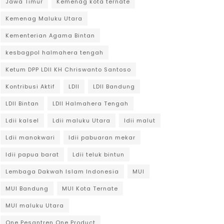
Jawa Timur
Kemenag kota ternate
Kemenag Maluku Utara
Kementerian Agama Bintan
kesbagpol halmahera tengah
Ketum DPP LDII KH Chriswanto Santoso
Kontribusi Aktif
LDII
LDII Bandung
LDII Bintan
LDII Halmahera Tengah
Ldii kalsel
Ldii maluku Utara
ldii malut
Ldii manokwari
ldii pabuaran mekar
ldii papua barat
Ldii teluk bintun
Lembaga Dakwah Islam Indonesia
MUI
MUI Bandung
MUI Kota Ternate
MUI maluku Utara
One Pesantren One Product