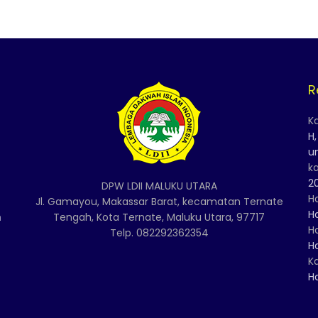
R
K
H
u
k
2
DPW LDII MALUKU UTARA
H
Jl. Gamayou, Makassar Barat, kecamatan Ternate
H
n
Tengah, Kota Ternate, Maluku Utara, 97717
H
Telp. 082292362354
H
K
H