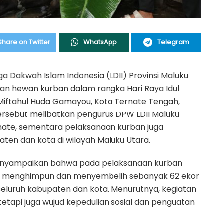
Share on Twitter
WhatsApp
Telegram
a Dakwah Islam Indonesia
(LDII) Provinsi Maluku
n hewan kurban dalam rangka Hari Raya Idul
d Miftahul Huda Gamayou, Kota Ternate Tengah,
 tersebut melibatkan pengurus DPW LDII Maluku
nate, sementara pelaksanaan kurban juga
aten dan kota di wilayah Maluku Utara.
 menyampaikan bahwa pada pelaksanaan kurban
hasil menghimpun dan menyembelih sebanyak 62 ekor
seluruh kabupaten dan kota. Menurutnya, kegiatan
tetapi juga wujud kepedulian sosial dan penguatan