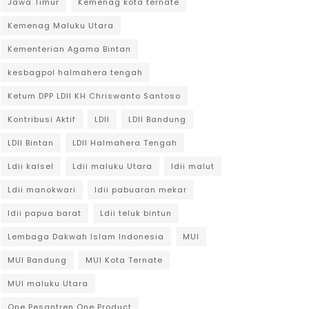
Jawa Timur
Kemenag kota ternate
Kemenag Maluku Utara
Kementerian Agama Bintan
kesbagpol halmahera tengah
Ketum DPP LDII KH Chriswanto Santoso
Kontribusi Aktif
LDII
LDII Bandung
LDII Bintan
LDII Halmahera Tengah
Ldii kalsel
Ldii maluku Utara
ldii malut
Ldii manokwari
ldii pabuaran mekar
ldii papua barat
Ldii teluk bintun
Lembaga Dakwah Islam Indonesia
MUI
MUI Bandung
MUI Kota Ternate
MUI maluku Utara
One Pesantren One Product