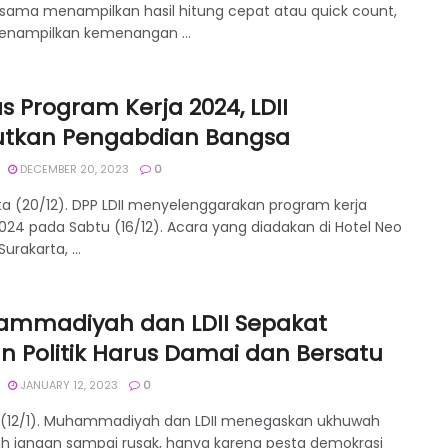
 sama menampilkan hasil hitung cepat atau quick count,
nampilkan kemenangan ...
s Program Kerja 2024, LDII
utkan Pengabdian Bangsa
DECEMBER 20, 2023
0
ta (20/12). DPP LDII menyelenggarakan program kerja
024 pada Sabtu (16/12). Acara yang diadakan di Hotel Neo
urakarta, ...
mmadiyah dan LDII Sepakat
n Politik Harus Damai dan Bersatu
JANUARY 12, 2023
0
 (12/1). Muhammadiyah dan LDII menegaskan ukhuwah
ah jangan sampai rusak, hanya karena pesta demokrasi