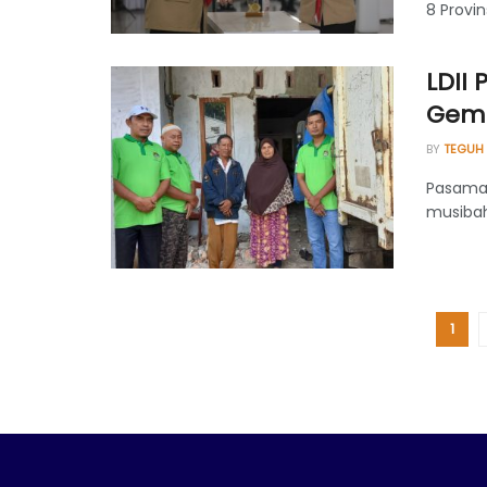
8 Provin
LDII
Gem
BY
TEGUH
Pasaman
musibah
1