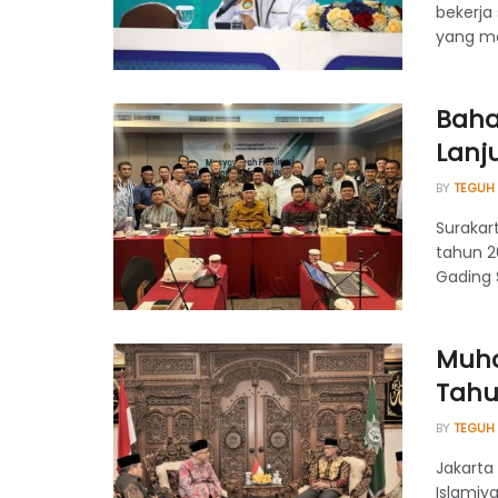
bekerja
yang me
Baha
Lanj
BY
TEGUH
Surakar
tahun 2
Gading S
Muha
Tahu
BY
TEGUH
Jakarta
Islamiy