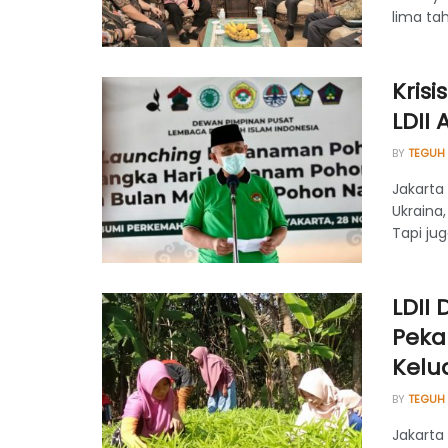
lima tah
Kris
LDII
BY
TEGUH
Jakarta
Ukraina
Tapi juga
LDII
Peka
Kelu
BY
TEGUH
Jakarta