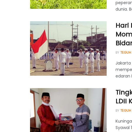
peperan
dunia. 
Hari 
Mome
Bida
BY
TEGUH
Jakarta 
memperin
edaran 
Ting
LDII 
BY
TEGUH
Kuninga
Syawal 1