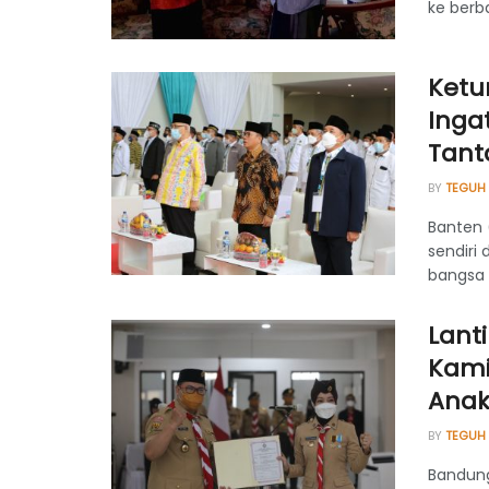
ke berba
Ketu
Inga
Tant
BY
TEGUH
Banten 
sendiri
bangsa i
Lant
Kami
Anak
BY
TEGUH
Bandung