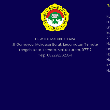
R
K
H
u
k
2
DPW LDII MALUKU UTARA
H
Jl. Gamayou, Makassar Barat, kecamatan Ternate
H
n
Tengah, Kota Ternate, Maluku Utara, 97717
H
Telp. 082292362354
H
K
H