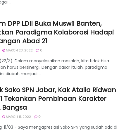
gai ...
m DPP LDII Buka Muswil Banten,
tkan Paradigma Kolaborasi Hadapi
angan Abad 21
MARCH 23, 2022
0
(22/3). Dalam menyelesaikan masalah, kita tidak bisa
 dan harus bersinergi. Dengan dasar itulah, paradigma
ni diubah menjadi ...
ik Sako SPN Jabar, Kak Atalia Ridwan
l Tekankan Pembinaan Karakter
 Bangsa
MARCH 11, 2022
0
, 11/03 - Saya mengapresiasi Sako SPN yang sudah ada di