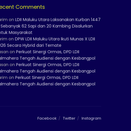
ecent Comments
arim
on
LDII Maluku Utara Laksanakan Kurban 1447
, Sebanyak 62 Sapi dan 20 Kambing Disalurkan
ntuk Masyarakat
arim
on
DPW LDII Maluku Utara Ikuti Munas X LDII
026 Secara Hybrid dari Ternate
asan
on
Perkuat Sinergi Ormas, DPD LDII
almahera Tengah Audiensi dengan Kesbangpol
asan
on
Perkuat Sinergi Ormas, DPD LDII
almahera Tengah Audiensi dengan Kesbangpol
arim
on
Perkuat Sinergi Ormas, DPD LDII
almahera Tengah Audiensi dengan Kesbangpol
Facebook
Twitter
Instagram