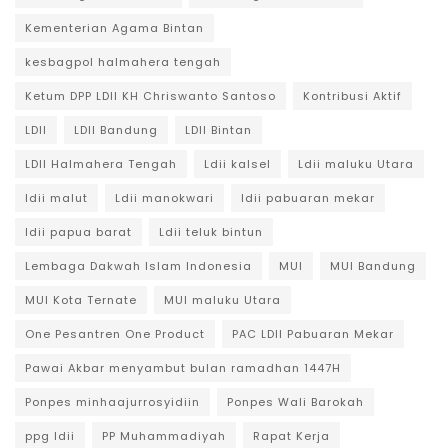
Kementerian Agama Bintan
kesbagpol halmahera tengah
Ketum DPP LDII KH Chriswanto Santoso
Kontribusi Aktif
LDII
LDII Bandung
LDII Bintan
LDII Halmahera Tengah
Ldii kalsel
Ldii maluku Utara
ldii malut
Ldii manokwari
ldii pabuaran mekar
ldii papua barat
Ldii teluk bintun
Lembaga Dakwah Islam Indonesia
MUI
MUI Bandung
MUI Kota Ternate
MUI maluku Utara
One Pesantren One Product
PAC LDII Pabuaran Mekar
Pawai Akbar menyambut bulan ramadhan 1447H
Ponpes minhaajurrosyidiin
Ponpes Wali Barokah
ppg ldii
PP Muhammadiyah
Rapat Kerja